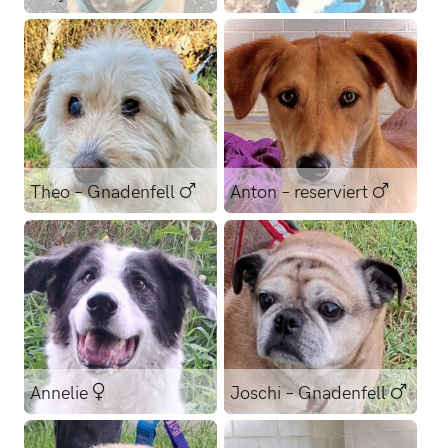
Französische Bulldogge
Sennen-Mischling
Theo – Gnadenfell
Anton – reserviert
Mischling
Mischling
Annelie
Joschi – Gnadenfell
Mischling
Retro Mops