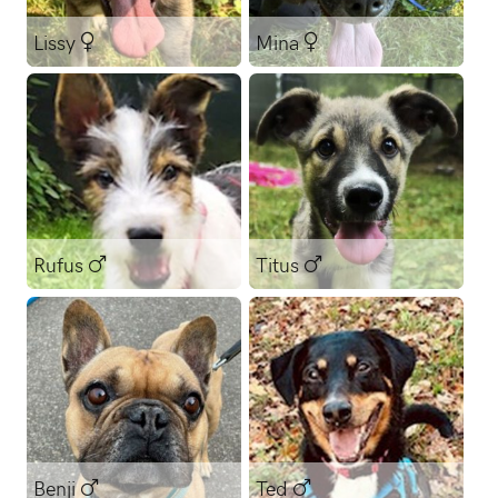
Lissy
Mina
Mischling
Mischling
Rufus
Titus
Mischling
Mischling
Benji
Ted